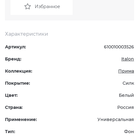
Избранное
KERAMA MARAZZI
XLIGHT XTONE URBATEK
СМЕСИТЕЛИ
PAMESA
XXL Pamesa
УНИТАЗЫ И ПИCCУАРЫ
Характеристики
PERONDA
Артикул:
610010003526
Бренд:
Italon
PORCELANOSA
Коллекция:
Прима
SANT’AGOSTINO
Покрытие:
Силк
ГРАНИТЕЯ
Цвет:
Белый
Страна:
Россия
УРАЛЬСКИЙ ГРАНИТ
Применение:
Универсальная
Тип:
Фон