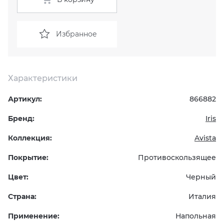
KERAMA MARAZZI
XLIGHT XTONE URBATEK
СМЕСИТЕЛИ
Избранное
PAMESA
XXL Pamesa
УНИТАЗЫ И ПИCCУАРЫ
PERONDA
Характеристики
Артикул:
866882
PORCELANOSA
Бренд:
Iris
SANT’AGOSTINO
Коллекция:
Avista
ГРАНИТЕЯ
Покрытие:
Противоскользящее
Цвет:
Черный
УРАЛЬСКИЙ ГРАНИТ
Страна:
Италия
Применение:
Напольная