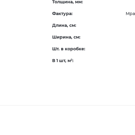
Толщина, мм:
Фактура:
Мра
Длина, см:
Ширина, см:
Шт. в коробке:
В 1 шт, м
:
2