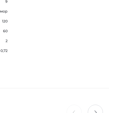
9
мор
120
60
2
0,72