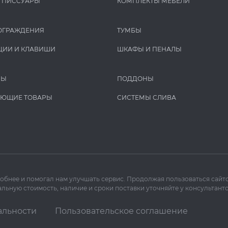
И ПИCCУАРЫ
КОМПЛЕКТЫ МЕБЕЛИ
ОГРАЖДЕНИЯ
ТУМБЫ
ЦИИ И КЛАВИШИ
ШКАФЫ И ПЕНАЛЫ
РЫ
ПОДДОНЫ
УЮЩИЕ ТОВАРЫ
СИСТЕМЫ СЛИВА
добнее и помогал нам улучшать сервис. Продолжая пользоваться сайто
льную стоимость, наличие и сроки поставки уточняйте у консультанто
альности
Пользовательское соглашение