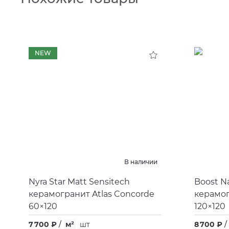
NEW
В наличии
Nyra Star Matt Sensitech
Boost N
керамогранит Atlas Concorde
керамог
60×120
120×120
7 700 ₽
/
м²
шт
8 700 ₽
/