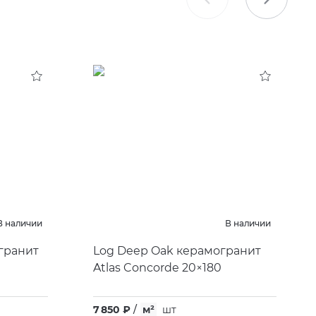
В наличии
В наличии
огранит
Log Deep Oak керамогранит
Atlas Concorde 20×180
7 850 ₽
/
м²
шт