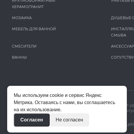
КРУПНОФОРМАТНЫЙ
УНИТАЗЫ 
КЕРАМОГРАНИТ
МОЗАИКА
ДУШЕВЫЕ 
МЕБЕЛЬ ДЛЯ ВАННОЙ
ИНСТАЛЛЯ
СМЫВА
СМЕСИТЕЛИ
АКСЕССУА
ВАННЫ
СОПУТСТВ
Мы используем cookie и сервис Яндекс
Метрика. Оставаясь с нами, вы соглашаетесь
Мы используем cookie и Яндекс Метрику, чтобы сайт работал у
на их использование.
Цены на сайте помогают ориентироваться в ассортименте. Актуа
Согласен
Не согласен
© 2020–2026 «Апекс»
Политика конфиденци