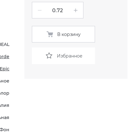
В корзину
HEAL
Избранное
orde
Epic
ьное
олор
алия
ьная
Фон