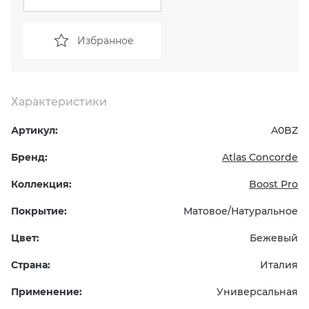
KERAMA MARAZZI
XLIGHT XTONE URBATEK
СМЕСИТЕЛИ
Избранное
PAMESA
XXL Pamesa
УНИТАЗЫ И ПИCCУАРЫ
PERONDA
Характеристики
Артикул:
A0BZ
PORCELANOSA
Бренд:
Atlas Concorde
SANT’AGOSTINO
Коллекция:
Boost Pro
ГРАНИТЕЯ
Покрытие:
Матовое/Натуральное
Цвет:
Бежевый
УРАЛЬСКИЙ ГРАНИТ
Страна:
Италия
Применение:
Универсальная