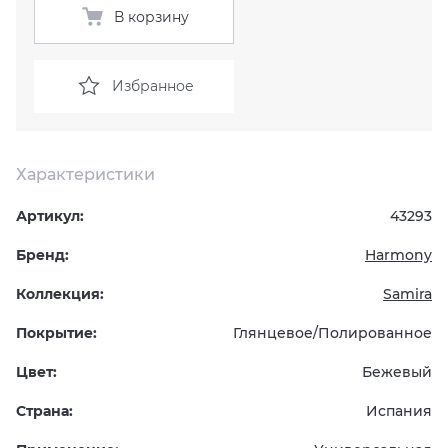
В корзину
KERAMA MARAZZI
XLIGHT XTONE URBATEK
СМЕСИТЕЛИ
Избранное
PAMESA
XXL Pamesa
УНИТАЗЫ И ПИCCУАРЫ
PERONDA
Характеристики
PORCELANOSA
Артикул:
43293
SANT’AGOSTINO
Бренд:
Harmony
Коллекция:
Samira
ГРАНИТЕЯ
Покрытие:
Глянцевое/Полированное
УРАЛЬСКИЙ ГРАНИТ
Цвет:
Бежевый
Страна:
Испания