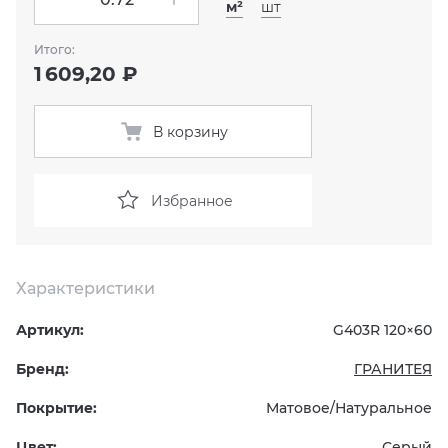
м²
шт
KERAMA MARAZZI
XLIGHT XTONE URBATEK
СМЕСИТЕЛИ
Итого:
1 609,20 ₽
PAMESA
XXL Pamesa
УНИТАЗЫ И ПИCCУАРЫ
В корзину
PERONDA
PORCELANOSA
Избранное
SANT’AGOSTINO
Характеристики
ГРАНИТЕЯ
Артикул:
G403R 120×60
УРАЛЬСКИЙ ГРАНИТ
Бренд:
ГРАНИТЕЯ
Покрытие:
Матовое/Натуральное
Цвет:
Серый