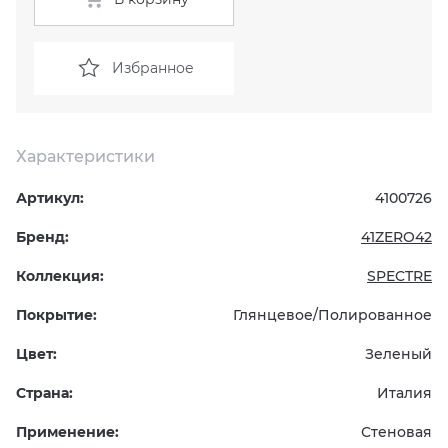
KERAMA MARAZZI
XLIGHT XTONE URBATEK
СМЕСИТЕЛИ
Избранное
PAMESA
XXL Pamesa
УНИТАЗЫ И ПИCCУАРЫ
PERONDA
Характеристики
Артикул:
4100726
PORCELANOSA
Бренд:
41ZERO42
SANT’AGOSTINO
Коллекция:
SPECTRE
ГРАНИТЕЯ
Покрытие:
Глянцевое/Полированное
Цвет:
Зеленый
УРАЛЬСКИЙ ГРАНИТ
Страна:
Италия
Применение:
Стеновая