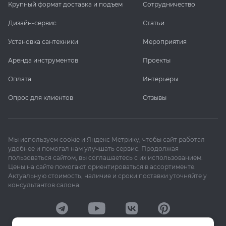
Крупный формат доставка и подъем
Сотрудничество
Дизайн-сервис
Статьи
Установка сантехники
Мероприятия
Аренда инструментов
Проекты
Оплата
Интерьеры
Опрос для клиентов
Отзывы
Мы используем cookie и Яндекс Метрику, чтобы сайт работал
удобнее и помогал нам улучшать сервис. Продолжая
пользоваться сайтом, вы соглашаетесь с их использованием.
Цены на сайте помогают ориентироваться в ассортименте.
Актуальную стоимость, наличие и сроки поставки уточняйте у
консультантов салона.