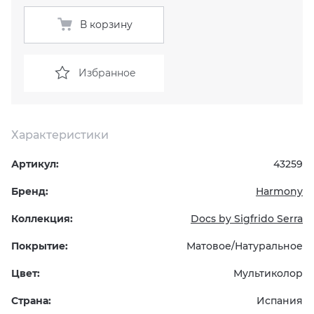
В корзину
KERAMA MARAZZI
XLIGHT XTONE URBATEK
СМЕСИТЕЛИ
PAMESA
XXL Pamesa
УНИТАЗЫ И ПИCCУАРЫ
Избранное
PERONDA
Характеристики
PORCELANOSA
Артикул:
43259
SANT’AGOSTINO
Бренд:
Harmony
ГРАНИТЕЯ
Коллекция:
Docs by Sigfrido Serra
Покрытие:
Матовое/Натуральное
УРАЛЬСКИЙ ГРАНИТ
Цвет:
Мультиколор
Страна:
Испания