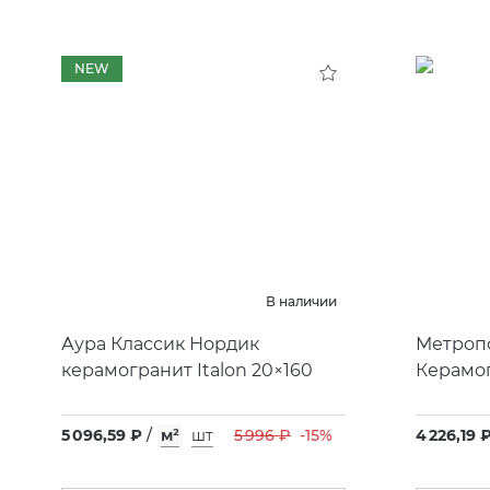
NEW
В наличии
Аура Классик Нордик
Метропо
керамогранит Italon 20×160
Керамог
5 096,59 ₽
/
м²
шт
5 996 ₽
-15%
4 226,19 