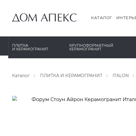
PERONDA
PERONDA
PORCELANOSA
REX XXL
КАТАЛОГ
ИНТЕРЬ
SANT’AGOSTINO
SAPIENSTONE
ГРАНИТЕЯ
XLIGHT XTONE URBATEK
ПЛИТКА
КРУПНОФОРМАТНЫЙ
И КЕРАМОГРАНИТ
КЕРАМОГРАНИТ
УРАЛЬСКИЙ ГРАНИТ
XXL Pamesa
Каталог
ПЛИТКА И КЕРАМОГРАНИТ
ITALON