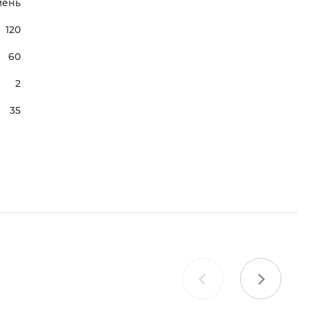
мень
120
60
2
35