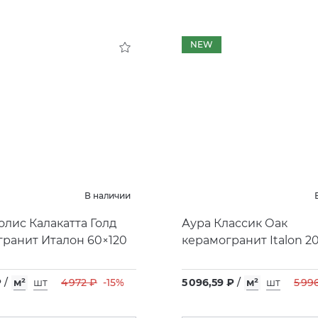
NEW
В наличии
лис Калакатта Голд
Аура Классик Оак
ранит Италон 60×120
керамогранит Italon 2
₽
/
м²
шт
4 972 ₽
-15%
5 096,59 ₽
/
м²
шт
5 99