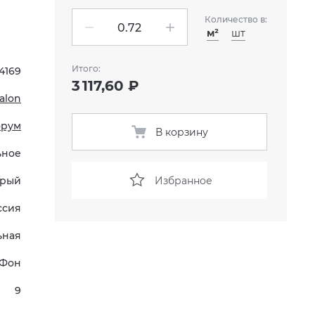
Количество в:
м²
шт
Итого:
4169
3 117,60 ₽
talon
рум
В корзину
ьное
Избранное
рый
ссия
ьная
Фон
9