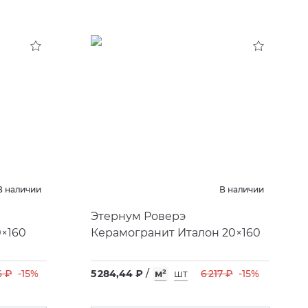
В наличии
В наличии
Этернум Роверэ
0×160
Керамогранит Италон 20×160
6 ₽
-15%
5 284,44 ₽
/
м²
шт
6 217 ₽
-15%