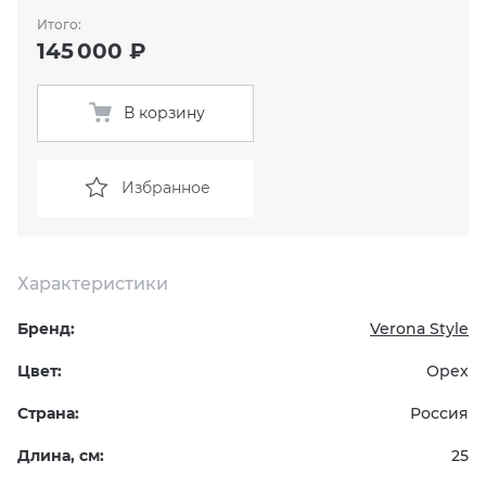
Итого:
KERAMA MARAZZI
XLIGHT XTONE URBATEK
СМЕСИТЕЛИ
145 000 ₽
PAMESA
XXL Pamesa
УНИТАЗЫ И ПИCCУАРЫ
В корзину
PERONDA
Избранное
PORCELANOSA
SANT’AGOSTINO
Характеристики
ГРАНИТЕЯ
Бренд:
Verona Style
Цвет:
Орех
УРАЛЬСКИЙ ГРАНИТ
Страна:
Россия
Длина, см:
25