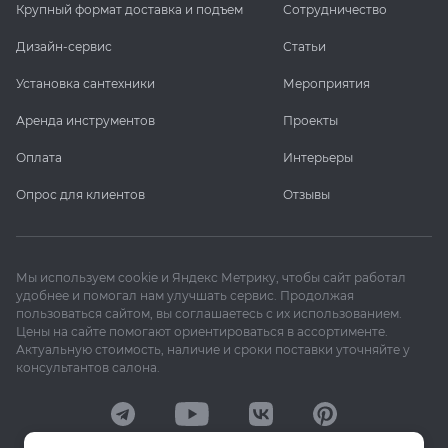
Крупный формат доставка и подъем
Сотрудничество
Дизайн-сервис
Статьи
Установка сантехники
Мероприятия
Аренда инструментов
Проекты
Оплата
Интерьеры
Опрос для клиентов
Отзывы
Мы используем cookie и Яндекс Метрику, чтобы сайт работал
удобнее и помогал нам улучшать сервис. Продолжая
пользоваться сайтом, вы соглашаетесь с их использованием.
Цены на сайте помогают ориентироваться в ассортименте.
Актуальную стоимость, наличие и сроки поставки уточняйте у
консультантов салона.