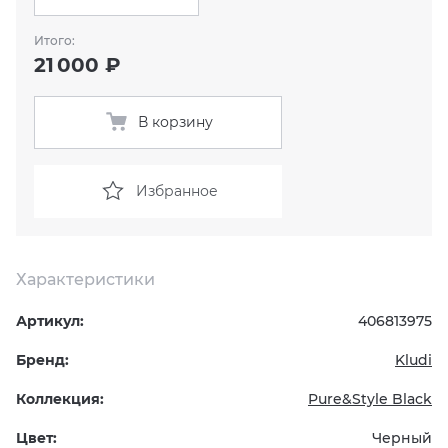
Итого:
KERAMA MARAZZI
XLIGHT XTONE URBATEK
СМЕСИТЕЛИ
21 000 ₽
PAMESA
XXL Pamesa
УНИТАЗЫ И ПИCCУАРЫ
В корзину
PERONDA
Избранное
PORCELANOSA
SANT’AGOSTINO
Характеристики
ГРАНИТЕЯ
Артикул:
406813975
УРАЛЬСКИЙ ГРАНИТ
Бренд:
Kludi
Коллекция:
Pure&Style Black
Цвет:
Черный