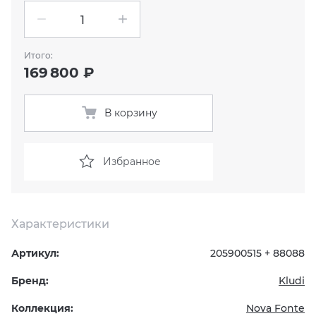
KERAMA MARAZZI
XLIGHT XTONE URBATEK
СМЕСИТЕЛИ
Итого:
PAMESA
XXL Pamesa
УНИТАЗЫ И ПИCCУАРЫ
169 800 ₽
PERONDA
В корзину
PORCELANOSA
Избранное
SANT’AGOSTINO
ГРАНИТЕЯ
Характеристики
УРАЛЬСКИЙ ГРАНИТ
Артикул:
205900515 + 88088
Бренд:
Kludi
Коллекция:
Nova Fonte