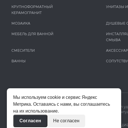
КРУПНОФОРМАТНЫЙ
УНИТАЗЫ 
КЕРАМОГРАНИТ
МОЗАИКА
ДУШЕВЫЕ 
МЕБЕЛЬ ДЛЯ ВАННОЙ
ИНСТАЛЛЯ
СМЫВА
СМЕСИТЕЛИ
АКСЕССУА
ВАННЫ
СОПУТСТВ
Мы используем cookie и сервис Яндекс
Метрика. Оставаясь с нами, вы соглашаетесь
Мы используем cookie и Яндекс Метрику, чтобы сайт работал у
на их использование.
Цены на сайте помогают ориентироваться в ассортименте. Актуа
Согласен
Не согласен
© 2020–2026 «Апекс»
Политика конфиденци