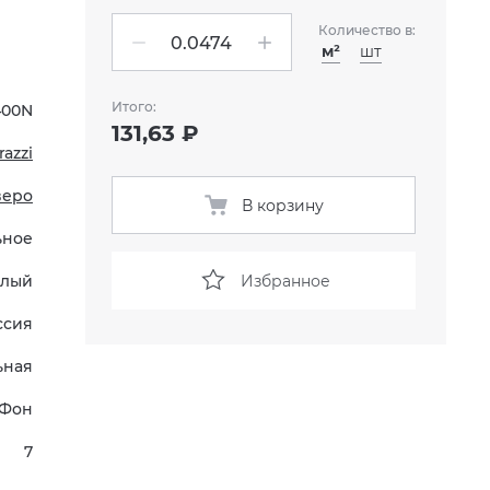
Количество в:
м²
шт
Итого:
400N
131,63 ₽
azzi
веро
В корзину
ьное
Избранное
елый
ссия
ьная
Фон
7