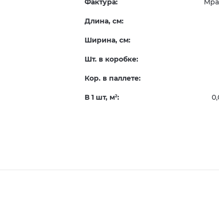
Фактура:
Мра
Длина, см:
Ширина, см:
Шт. в коробке:
Кор. в паллете:
В 1 шт, м
:
0,
2