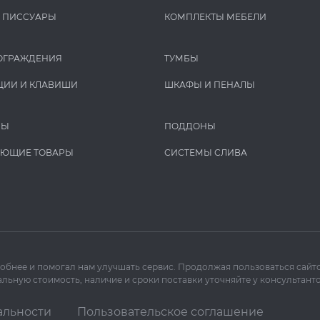
И ПИCCУАРЫ
КОМПЛЕКТЫ МЕБЕЛИ
ОГРАЖДЕНИЯ
ТУМБЫ
ЦИИ И КЛАВИШИ
ШКАФЫ И ПЕНАЛЫ
РЫ
ПОДДОНЫ
УЮЩИЕ ТОВАРЫ
СИСТЕМЫ СЛИВА
добнее и помогал нам улучшать сервис. Продолжая пользоваться сайто
льную стоимость, наличие и сроки поставки уточняйте у консультанто
альности
Пользовательское соглашение