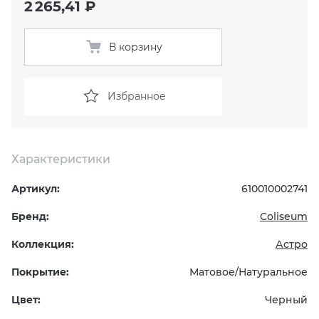
2 265,41 ₽
KERAMA MARAZZI
XLIGHT XTONE URBATEK
СМЕСИТЕЛИ
В корзину
PAMESA
XXL Pamesa
УНИТАЗЫ И ПИCCУАРЫ
Избранное
PERONDA
PORCELANOSA
Характеристики
SANT’AGOSTINO
Артикул:
610010002741
ГРАНИТЕЯ
Бренд:
Coliseum
Коллекция:
Астро
УРАЛЬСКИЙ ГРАНИТ
Покрытие:
Матовое/Натуральное
Цвет:
Черный