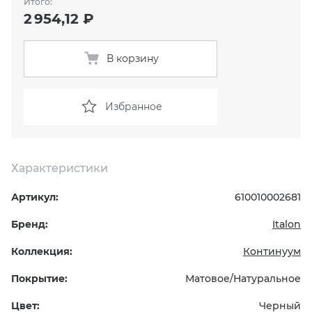
Итого:
2 954,12 ₽
KERAMA MARAZZI
XLIGHT XTONE URBATEK
СМЕСИТЕЛИ
В корзину
PAMESA
XXL Pamesa
УНИТАЗЫ И ПИCCУАРЫ
PERONDA
Избранное
PORCELANOSA
Характеристики
SANT’AGOSTINO
Артикул:
610010002681
ГРАНИТЕЯ
Бренд:
Italon
УРАЛЬСКИЙ ГРАНИТ
Коллекция:
Континуум
Покрытие:
Матовое/Натуральное
Цвет:
Черный