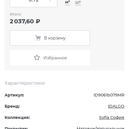
м²
шт
KERAMA MARAZZI
XLIGHT XTONE URBATEK
СМЕСИТЕЛИ
Итого:
2 037,60 ₽
PAMESA
XXL Pamesa
УНИТАЗЫ И ПИCCУАРЫ
В корзину
PERONDA
PORCELANOSA
Избранное
SANT’AGOSTINO
Характеристики
ГРАНИТЕЯ
Артикул:
ID9061b079MR
УРАЛЬСКИЙ ГРАНИТ
Бренд:
IDALGO
Коллекция:
Sofia София
Покрытие:
Матовое/Натуральное