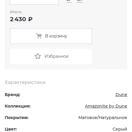
Итого:
KERAMA MARAZZI
XLIGHT XTONE URBATEK
СМЕСИТЕЛИ
2 430 ₽
PAMESA
XXL Pamesa
УНИТАЗЫ И ПИCCУАРЫ
В корзину
PERONDA
Избранное
PORCELANOSA
SANT’AGOSTINO
Характеристики
ГРАНИТЕЯ
Бренд:
Dune
УРАЛЬСКИЙ ГРАНИТ
Коллекция:
Amazonite by Dune
Покрытие:
Матовое/Натуральное
Цвет:
Серый