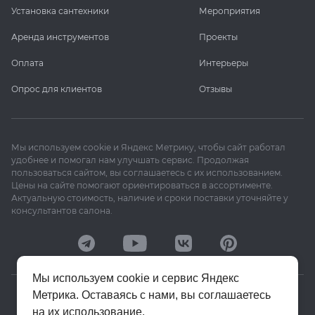
Установка сантехники
Мероприятия
Аренда инструментов
Проекты
Оплата
Интерьеры
Опрос для клиентов
Отзывы
Мы используем cookie и Яндекс Метрику, чтобы сайт работал
удобнее и помогал нам улучшать сервис. Продолжая
пользоваться сайтом, вы соглашаетесь с их использованием.
Цены на сайте помогают ориентироваться в ассортименте.
Актуальную стоимость, наличие и сроки поставки уточняйте у
консультантов салона.
Мы используем cookie и сервис Яндекс
Метрика. Оставаясь с нами, вы соглашаетесь
© 2020–2026 «Апекс»
на их использование.