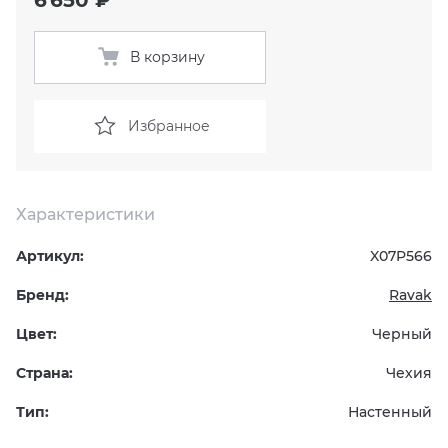
KERAMA MARAZZI
XLIGHT XTONE URBATEK
СМЕСИТЕЛИ
В корзину
PAMESA
XXL Pamesa
УНИТАЗЫ И ПИCCУАРЫ
Избранное
PERONDA
PORCELANOSA
Характеристики
SANT’AGOSTINO
Артикул:
X07P566
Бренд:
Ravak
ГРАНИТЕЯ
Цвет:
Черный
УРАЛЬСКИЙ ГРАНИТ
Страна:
Чехия
Тип:
Настенный