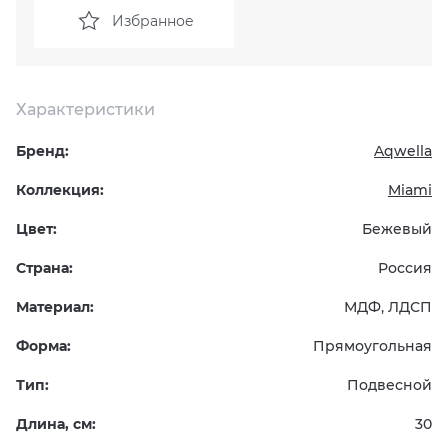
Избранное
KERAMA MARAZZI
XLIGHT XTONE URBATEK
СМЕСИТЕЛИ
PAMESA
XXL Pamesa
УНИТАЗЫ И ПИCCУАРЫ
Характеристики
PERONDA
Бренд:
Aqwella
Коллекция:
Miami
PORCELANOSA
Цвет:
Бежевый
SANT’AGOSTINO
Страна:
Россия
ГРАНИТЕЯ
Материал:
МДФ, ЛДСП
Форма:
Прямоугольная
УРАЛЬСКИЙ ГРАНИТ
Тип:
Подвесной
Длина, см:
30