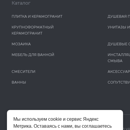
Каталог
ПЛИТКА И КЕРАМОГРАНИТ
ДУШЕВАЯ 
КРУПНОФОРМАТНЫЙ
УНИТАЗЫ 
КЕРАМОГРАНИТ
МОЗАИКА
ДУШЕВЫЕ 
МЕБЕЛЬ ДЛЯ ВАННОЙ
ИНСТАЛЛЯ
СМЫВА
СМЕСИТЕЛИ
АКСЕССУА
ВАННЫ
СОПУТСТВ
Мы используем cookie и сервис Яндекс
Метрика. Оставаясь с нами, вы соглашаетесь
Мы используем cookie и Яндекс Метрику, чтобы сайт работал у