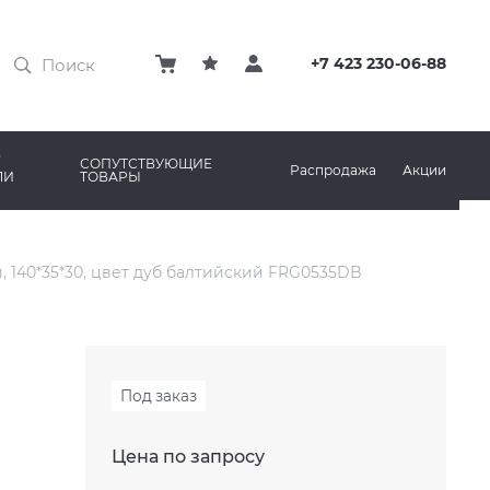
ЗАТИРКИ
КЛЕЙ
+7 423 230-06-88
ПРОФИЛИ И ПЛИНТУСЫ
ARO
РЕМОНТНЫЕ СОСТАВЫ ДЛЯ БЕТОНА
СОПУТСТВУЮЩИЕ
Распродажа
Акции
ЛИ
ТОВАРЫ
РЫ
AMA MARAZZI
СИСТЕМА ВЫРАВНИВАНИЯ
 140*35*30, цвет дуб балтийский FRG0535DB
Под заказ
Цена по запросу