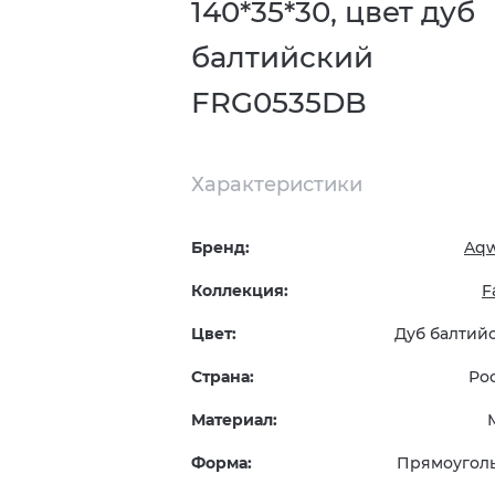
140*35*30, цвет дуб
балтийский
FRG0535DB
Характеристики
Бренд:
Aqw
Коллекция:
F
Цвет:
Дуб балтий
Страна:
Ро
Материал:
Форма:
Прямоугол