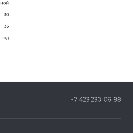
сной
30
35
1 год
+7 423 230-06-88