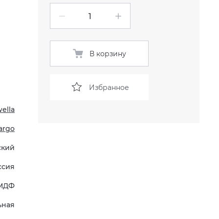
В корзину
Избранное
ella
argo
ский
ссия
МДФ
ьная