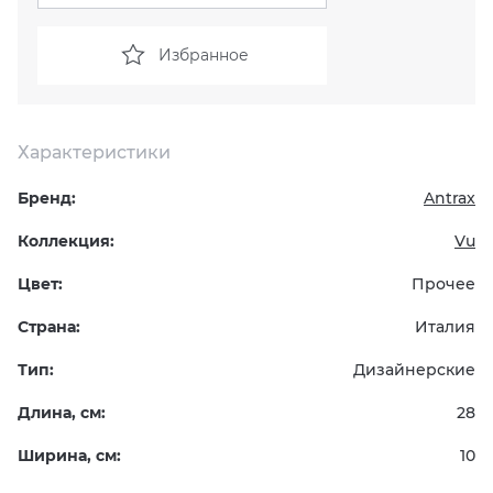
KERAMA MARAZZI
XLIGHT XTONE URBATEK
СМЕСИТЕЛИ
Избранное
PAMESA
XXL Pamesa
УНИТАЗЫ И ПИCCУАРЫ
Характеристики
PERONDA
Бренд:
Antrax
PORCELANOSA
Коллекция:
Vu
SANT’AGOSTINO
Цвет:
Прочее
Страна:
Италия
ГРАНИТЕЯ
Тип:
Дизайнерские
УРАЛЬСКИЙ ГРАНИТ
Длина, см:
28
Ширина, см:
10