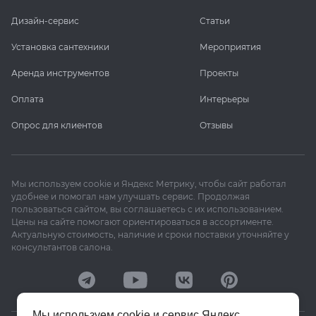
Дизайн-сервис
Статьи
Установка сантехники
Мероприятия
Аренда инструментов
Проекты
Оплата
Интерьеры
Опрос для клиентов
Отзывы
Мы используем cookie и Яндекс Метрику, чтобы сайт работал
удобнее и помогал нам улучшать сервис. Продолжая
пользоваться сайтом, вы соглашаетесь с их использованием.
Цены на сайте помогают ориентироваться в ассортименте.
Актуальную стоимость, наличие и сроки поставки уточняйте у
консультантов салона.
Мы используем cookie и сервис Яндекс