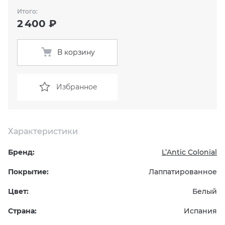
Итого:
KERAMA MARAZZI
XLIGHT XTONE URBATEK
СМЕСИТЕЛИ
2 400 ₽
PAMESA
XXL Pamesa
УНИТАЗЫ И ПИCCУАРЫ
В корзину
PERONDA
Избранное
PORCELANOSA
SANT’AGOSTINO
Характеристики
ГРАНИТЕЯ
Бренд:
L’Antic Colonial
Покрытие:
Лаппатированное
УРАЛЬСКИЙ ГРАНИТ
Цвет:
Белый
Страна:
Испания