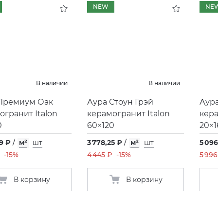
NEW
NE
В наличии
В наличии
Премиум Оак
Аура Стоун Грэй
Аур
огранит Italon
керамогранит Italon
кера
0
60×120
20×1
9 ₽
/
м²
шт
3 778,25 ₽
/
м²
шт
5 096
-15%
4 445 ₽
-15%
5 996
В корзину
В корзину