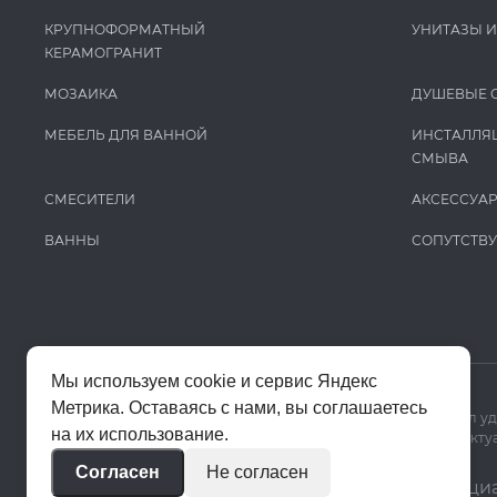
Keuco
КРУПНОФОРМАТНЫЙ
УНИТАЗЫ 
Kludi
КЕРАМОГРАНИТ
Krion
МОЗАИКА
ДУШЕВЫЕ 
La Fabbrica Ava
МЕБЕЛЬ ДЛЯ ВАННОЙ
ИНСТАЛЛЯ
СМЫВА
Lafaenza
СМЕСИТЕЛИ
АКСЕССУА
Laminam
ВАННЫ
СОПУТСТВ
LaminamRus
L’Antic Colonial
Laufen
Leonardo
Мы используем cookie и сервис Яндекс
Madero
Метрика. Оставаясь с нами, вы соглашаетесь
Мы используем cookie и Яндекс Метрику, чтобы сайт работал у
на их использование.
Mag Drain
Цены на сайте помогают ориентироваться в ассортименте. Актуа
Согласен
Не согласен
MAPEI
© 2020–2026 «Апекс»
Политика конфиденци