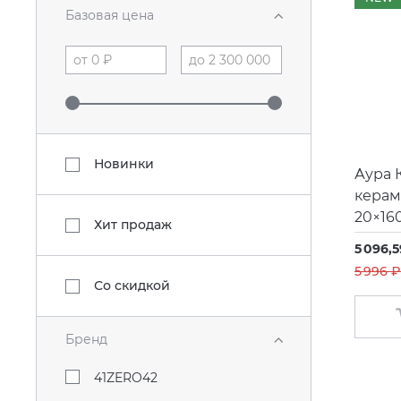
Базовая цена
Новинки
Аура 
керам
20×16
Хит продаж
5 096,5
5 996 ₽
Со скидкой
Бренд
41ZERO42