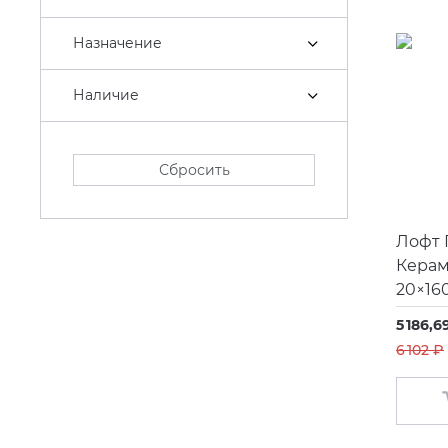
Carisa
Назначение
CEA Design
Cielo
Наличие
Cisal
Clever
Сбросить
Coliseum
Colorker
Лофт 
Керам
Coverlam Grespania
20×16
Damixa
5 186,6
Decaro
6 102 ₽
Decor Walther
Duka
Dune