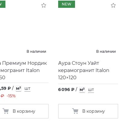
W
NEW
В наличии
В наличии
а Премиум Нордик
Аура Стоун Уайт
могранит Italon
керамогранит Italon
60
120×120
,59 ₽
/
м²
шт
6 096 ₽
/
м²
шт
 ₽
-15%
В корзину
В корзину