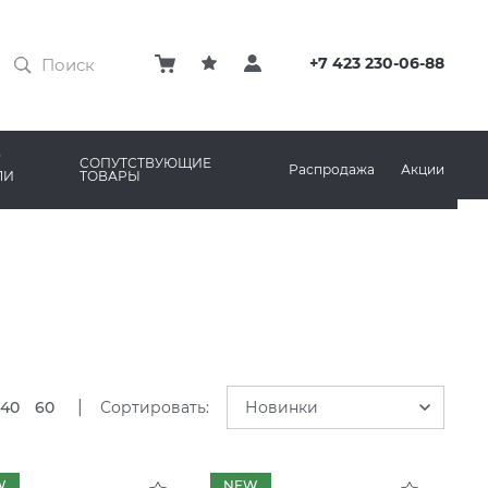
ЗАТИРКИ
КЛЕЙ
+7 423 230-06-88
ПРОФИЛИ И ПЛИНТУСЫ
ARO
РЕМОНТНЫЕ СОСТАВЫ ДЛЯ БЕТОНА
СОПУТСТВУЮЩИЕ
Распродажа
Акции
ЛИ
ТОВАРЫ
РЫ
AMA MARAZZI
СИСТЕМА ВЫРАВНИВАНИЯ
|
40
60
Сортировать:
Новинки
W
NEW