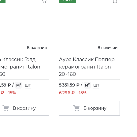
В наличии
В наличии
 Классик Голд
Аура Классик Пэппер
могранит Italon
керамогранит Italon
60
20×160
,59 ₽
/
м²
шт
5 351,59 ₽
/
м²
шт
 ₽
-15%
6 296 ₽
-15%
В корзину
В корзину