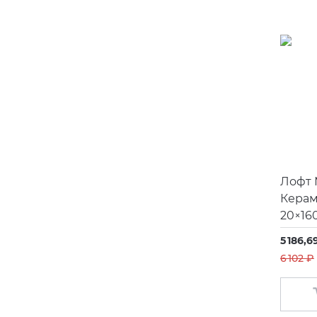
Duravit
Eago
Emil Ceramica
Equipe
Fiandre
Fima
Fioranese
Лофт 
Flaminia
Керам
20×16
Funmax
5 186,6
Gamadecor
6 102 ₽
Geberit
Gessi