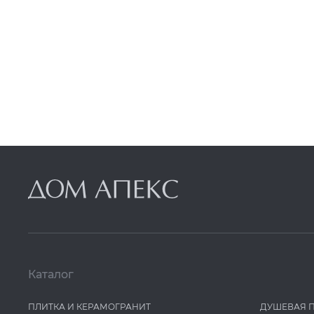
Grespania
Grohe
GuteWetter
Harmony
Hw
IDALGO
Ideal Standard
IMOLA
Iris
Italon
Italon Contract
JTP
Каталог
Kerama Marazzi
ПЛИТКА И КЕРАМОГРАНИТ
ДУШЕВАЯ 