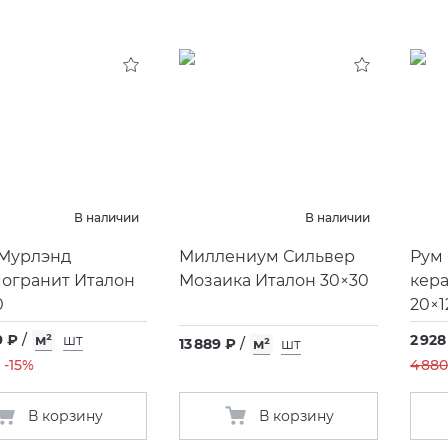
В наличии
В наличии
Мурлэнд
Миллениум Сильвер
Рум 
огранит Италон
Мозаика Италон 30×30
кера
0
20×1
9 ₽
/
м²
шт
2 928
13 889 ₽
/
м²
шт
-15%
4 880
В корзину
В корзину