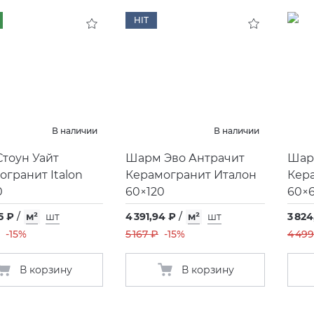
HIT
В наличии
В наличии
Стоун Уайт
Шарм Эво Антрачит
Шар
огранит Italon
Керамогранит Италон
Кер
0
60×120
60×
5 ₽
/
м²
шт
4 391,94 ₽
/
м²
шт
3 824
-15%
5 167 ₽
-15%
4 499
В корзину
В корзину