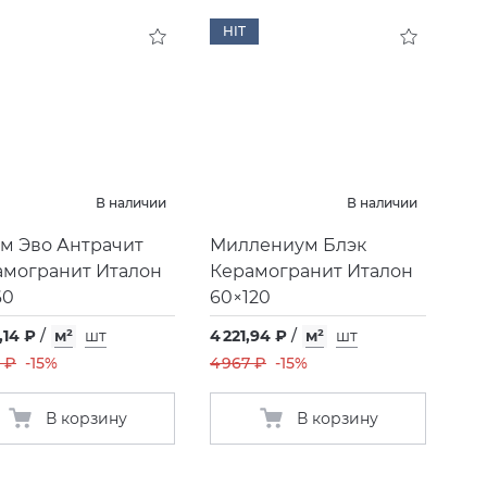
HIT
В наличии
В наличии
м Эво Антрачит
Миллениум Блэк
амогранит Италон
Керамогранит Италон
60
60×120
,14 ₽
/
м²
шт
4 221,94 ₽
/
м²
шт
 ₽
-15%
4 967 ₽
-15%
В корзину
В корзину