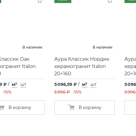
В наличии
В наличии
Классик Оак
Аура Классик Нордик
Аура
огранит Italon
керамогранит Italon
кера
0
20×160
20×1
9 ₽
/
м²
шт
5 096,59 ₽
/
м²
шт
5 096
-15%
5 996 ₽
-15%
5 996
В корзину
В корзину