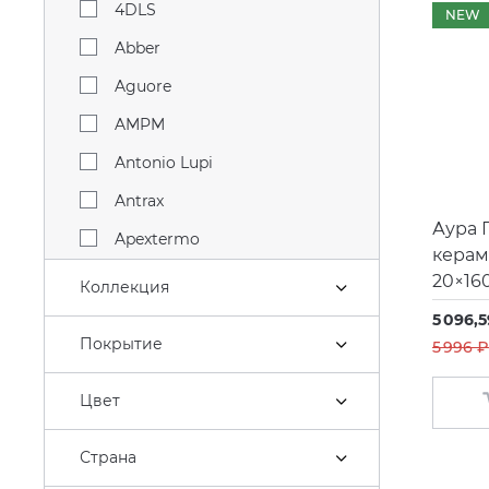
4DLS
NEW
Abber
Aguore
AMPM
Antonio Lupi
Antrax
Аура 
Apextermo
керам
Aqwella
20×16
Коллекция
Arklam
5 096,5
Покрытие
5 996 ₽
Artceram
Atlantic
Цвет
Atlas Concorde
Страна
Azario