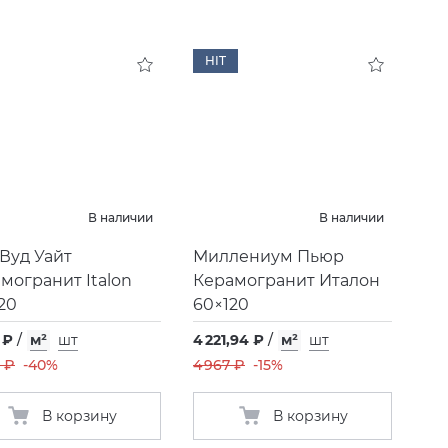
HIT
В наличии
В наличии
Вуд Уайт
Миллениум Пьюр
могранит Italon
Керамогранит Италон
20
60×120
 ₽
/
м²
шт
4 221,94 ₽
/
м²
шт
 ₽
-40%
4 967 ₽
-15%
В корзину
В корзину