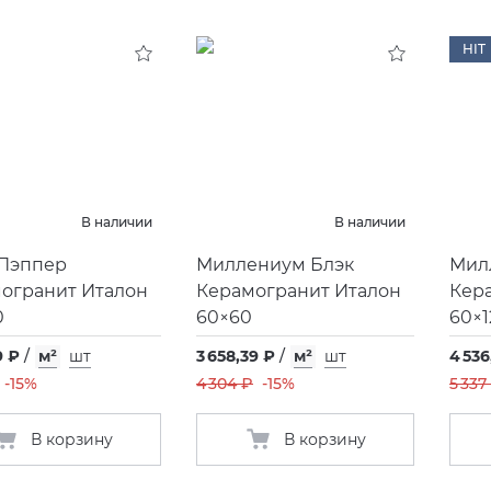
HIT
В наличии
В наличии
Пэппер
Миллениум Блэк
Мил
огранит Италон
Керамогранит Италон
Кер
0
60×60
60×1
9 ₽
/
м²
шт
3 658,39 ₽
/
м²
шт
4 536
-15%
4 304 ₽
-15%
5 337
В корзину
В корзину