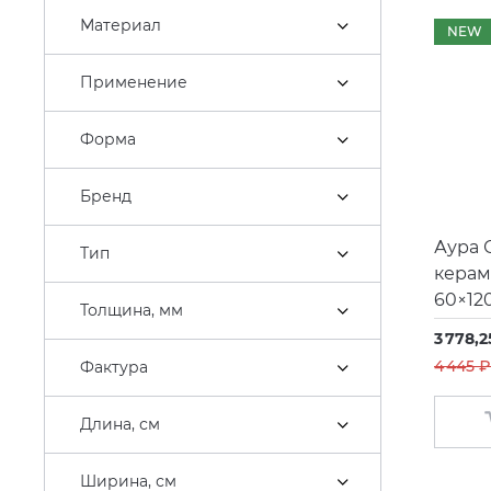
Bathco
Материал
NEW
Belux
Применение
Bertocci
Bette
Форма
Blue Provance
Бренд
Bossini
Аура 
Brenta
Тип
керам
Broner
60×12
Толщина, мм
Burgbad
3 778,2
Butech
4 445 ₽
Фактура
Caiman
Длина, см
CALDOtech
Caprigo
Ширина, см