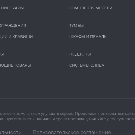
И ПИCCУАРЫ
КОМПЛЕКТЫ МЕБЕЛИ
ОГРАЖДЕНИЯ
ТУМБЫ
ЦИИ И КЛАВИШИ
ШКАФЫ И ПЕНАЛЫ
РЫ
ПОДДОНЫ
УЮЩИЕ ТОВАРЫ
СИСТЕМЫ СЛИВА
добнее и помогал нам улучшать сервис. Продолжая пользоваться сайто
льную стоимость, наличие и сроки поставки уточняйте у консультанто
альности
Пользовательское соглашение