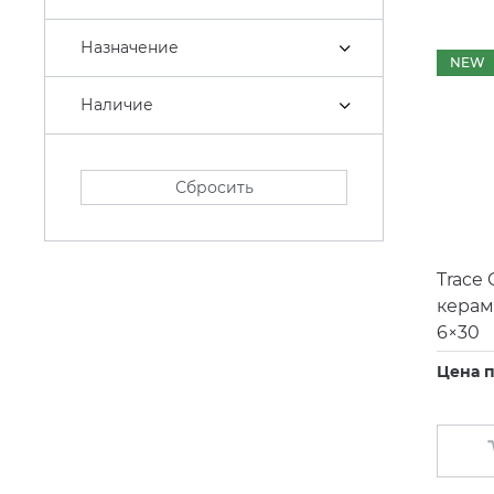
Carisa
Назначение
NEW
CEA Design
Cielo
Наличие
Cisal
Clever
Сбросить
Coliseum
Colorker
Trace 
Coverlam Grespania
керам
6×30
Damixa
Цена п
Decaro
Decor Walther
Duka
Dune