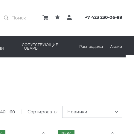
ЗАТИРКИ
КЛЕЙ
+7 423 230-06-88
ПРОФИЛИ И ПЛИНТУСЫ
ARO
РЕМОНТНЫЕ СОСТАВЫ ДЛЯ БЕТОНА
СОПУТСТВУЮЩИЕ
Распродажа
Акции
ЛИ
ТОВАРЫ
РЫ
AMA MARAZZI
СИСТЕМА ВЫРАВНИВАНИЯ
|
40
60
Сортировать:
Новинки
W
NEW