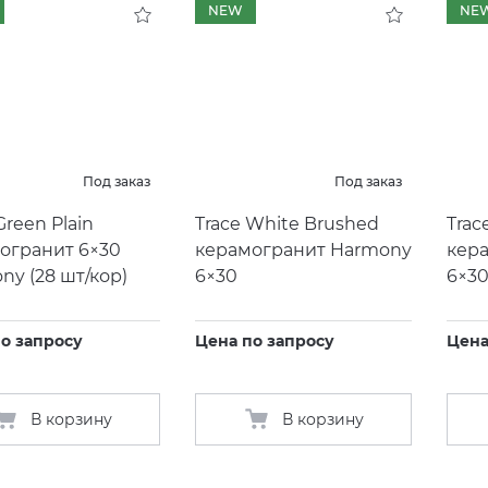
NEW
NE
Под заказ
Под заказ
Green Plain
Trace White Brushed
Trac
огранит 6×30
керамогранит Harmony
кер
ony
(
28 шт/кор)
6×30
6×3
о запросу
Цена по запросу
Цена
В корзину
В корзину