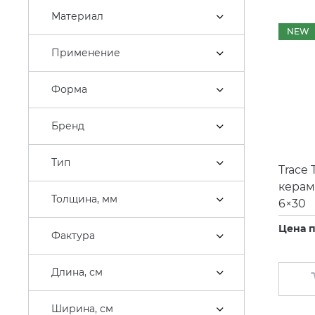
Bathco
Материал
NEW
Belux
Применение
Bertocci
Bette
Форма
Blue Provance
Бренд
Bossini
Brenta
Тип
Trace
Broner
керам
Толщина, мм
6×30
Burgbad
Цена п
Butech
Фактура
Caiman
Длина, см
CALDOtech
Caprigo
Ширина, см