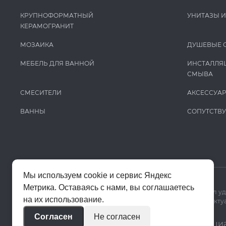
Keuco
КРУПНОФОРМАТНЫЙ
УНИТАЗЫ 
Kludi
КЕРАМОГРАНИТ
Krion
МОЗАИКА
ДУШЕВЫЕ 
La Fabbrica Ava
МЕБЕЛЬ ДЛЯ ВАННОЙ
ИНСТАЛЛЯ
СМЫВА
Lafaenza
Laminam
СМЕСИТЕЛИ
АКСЕССУА
LaminamRus
ВАННЫ
СОПУТСТВ
L’Antic Colonial
Laufen
Leonardo
Мы используем cookie и сервис Яндекс
Madero
Метрика. Оставаясь с нами, вы соглашаетесь
Мы используем cookie и Яндекс Метрику, чтобы сайт работал у
Mag Drain
на их использование.
Цены на сайте помогают ориентироваться в ассортименте. Актуа
MAPEI
Согласен
Не согласен
© 2020–2026 «Апекс»
Политика конфиденци