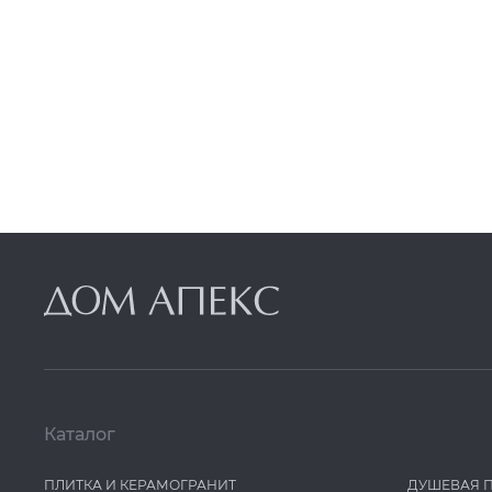
Grespania
Grohe
GuteWetter
Harmony
Hw
IDALGO
Ideal Standard
IMOLA
Iris
Italon
Italon Contract
JTP
Каталог
Kerama Marazzi
ПЛИТКА И КЕРАМОГРАНИТ
ДУШЕВАЯ 