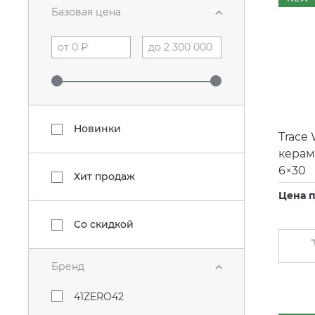
Базовая цена
Новинки
Trace 
керам
6×30
Хит продаж
Цена п
Со скидкой
Бренд
41ZERO42