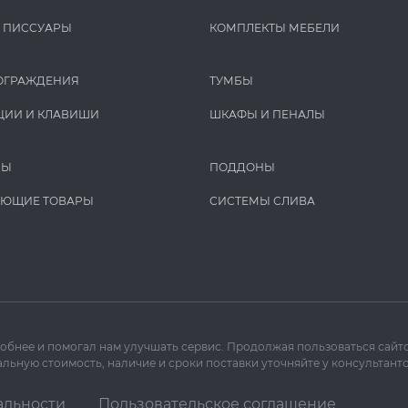
И ПИCCУАРЫ
КОМПЛЕКТЫ МЕБЕЛИ
ОГРАЖДЕНИЯ
ТУМБЫ
ЦИИ И КЛАВИШИ
ШКАФЫ И ПЕНАЛЫ
РЫ
ПОДДОНЫ
УЮЩИЕ ТОВАРЫ
СИСТЕМЫ СЛИВА
добнее и помогал нам улучшать сервис. Продолжая пользоваться сайто
льную стоимость, наличие и сроки поставки уточняйте у консультанто
альности
Пользовательское соглашение