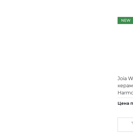
Duravit
Eago
NEW
Emil Ceramica
Equipe
Fiandre
Fima
Fioranese
Joia W
Flaminia
керам
Funmax
Harmo
Gamadecor
Цена п
Geberit
Gessi