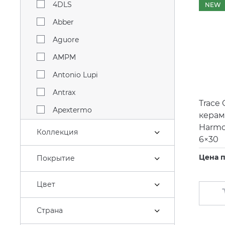
4DLS
NEW
Abber
Aguore
AMPM
Antonio Lupi
Antrax
Trace 
Apextermo
керам
Harm
Aqwella
Коллекция
6×30
Arklam
Цена п
Покрытие
Artceram
Atlantic
Цвет
Atlas Concorde
Страна
Azario