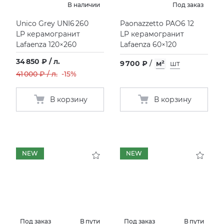
В наличии
Под заказ
KERAMA MARAZZI
XLIGHT XTONE URBATEK
СМЕСИТЕЛИ
Unico Grey UNI6 260
Paonazzetto PAO6 12
LP керамогранит
LP керамогранит
Lafaenza 120×260
Lafaenza 60×120
PAMESA
XXL Pamesa
УНИТАЗЫ И ПИCCУАРЫ
34 850 ₽ / л.
9 700 ₽
/
м²
шт
PERONDA
41 000 ₽ / л.
-15%
PORCELANOSA
В корзину
В корзину
SANT’AGOSTINO
ГРАНИТЕЯ
NEW
NEW
УРАЛЬСКИЙ ГРАНИТ
Под заказ
В пути
Под заказ
В пути