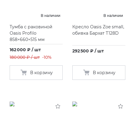
KERAMA MARAZZI
XLIGHT XTONE URBATEK
СМЕСИТЕЛИ
В наличии
В наличии
Тумба с раковиной
Кресло Oasis Zoe small,
PAMESA
XXL Pamesa
УНИТАЗЫ И ПИCCУАРЫ
Oasis Profilo
обивка Бархат T128D
858×660×515 мм
PERONDA
162 000 ₽ / шт
292 500 ₽ / шт
180 000 ₽ / шт
-10%
PORCELANOSA
В корзину
В корзину
SANT’AGOSTINO
ГРАНИТЕЯ
УРАЛЬСКИЙ ГРАНИТ