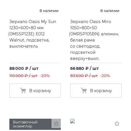
В наличии
В наличии
Зеркало Oasis My Sun
Зеркало Oasis Miro
1230×600×80 мм
1050×800×50
(
0MSSP123E) E012
(
0MRSP105BN) алюмин.
Walnut, подсветка,
белая рама
выключатель
со светодиод.
подсветкой
вверху+выкл.
88 000 ₽ / шт
66 880 ₽ / шт
110 000 ₽ / шт
-20%
83 600 ₽ / шт
-20%
В корзину
В корзину
Выставочный
экземпляр