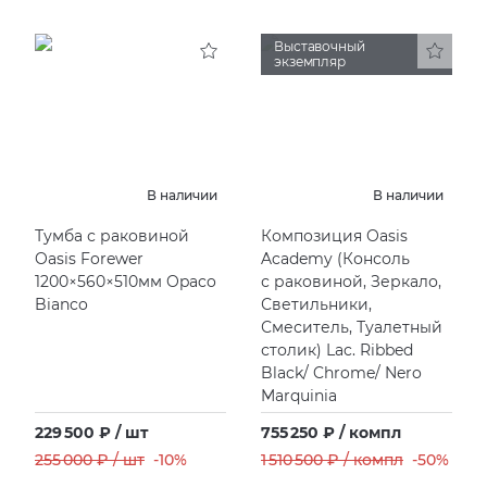
Выставочный
экземпляр
В наличии
В наличии
Тумба с раковиной
Композиция Oasis
Oasis Forewer
Academy
(
Консоль
1200×560×510мм Opaco
с раковиной, Зеркало,
Bianco
Светильники,
Смеситель, Туалетный
столик) Lac. Ribbed
Black/ Chrome/ Nero
Marquinia
229 500 ₽ / шт
755 250 ₽ / компл
255 000 ₽ / шт
-10%
1 510 500 ₽ / компл
-50%