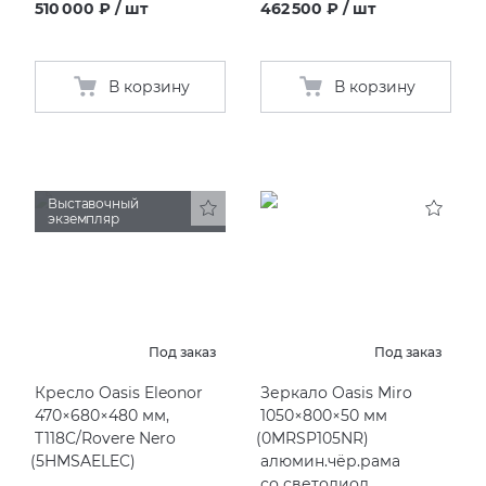
510 000 ₽ / шт
462 500 ₽ / шт
В корзину
В корзину
Выставочный
экземпляр
Под заказ
Под заказ
Кресло Oasis Eleonor
Зеркало Oasis Miro
470×680×480 мм,
1050×800×50 мм
T118C/Rovere Nero
(
0MRSP105NR)
(
5HMSAELEC)
алюмин.чёр.рама
со светодиод.