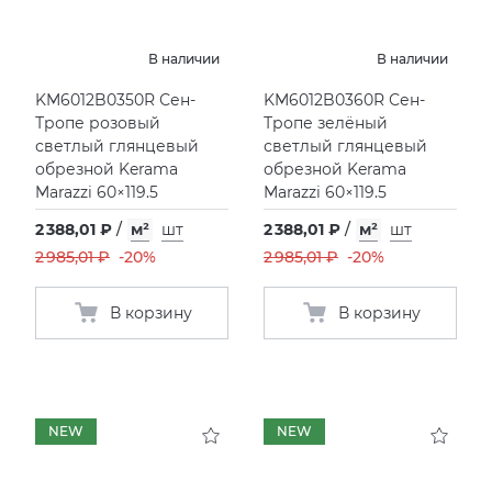
В наличии
В наличии
KM6012B0350R Сен-
KM6012B0360R Сен-
Тропе розовый
Тропе зелёный
светлый глянцевый
светлый глянцевый
обрезной Kerama
обрезной Kerama
Marazzi 60×119.5
Marazzi 60×119.5
2 388,01 ₽
/
м²
шт
2 388,01 ₽
/
м²
шт
2 985,01 ₽
-20%
2 985,01 ₽
-20%
В корзину
В корзину
NEW
NEW