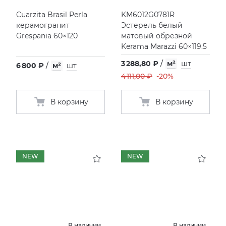
Cuarzita Brasil Perla
KM6012G0781R
керамогранит
Эстерель белый
Grespania 60×120
матовый обрезной
Kerama Marazzi 60×119.5
3 288,80 ₽
/
м²
шт
6 800 ₽
/
м²
шт
4 111,00 ₽
-20%
В корзину
В корзину
NEW
NEW
В наличии
В наличии