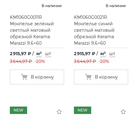
В наличии
В наличии
KM1060G0011R
KM1060G0021R
Монпелье зелёный
Монпелье синий
светлый матовый
светлый матовый
обрезной Kerama
обрезной Kerama
Marazzi 9.6×60
Marazzi 9.6×60
2 915,97 ₽
/
м²
шт
2 915,97 ₽
/
м²
шт
3 644,97 ₽
-20%
3 644,97 ₽
-20%
В корзину
В корзину
NEW
NEW