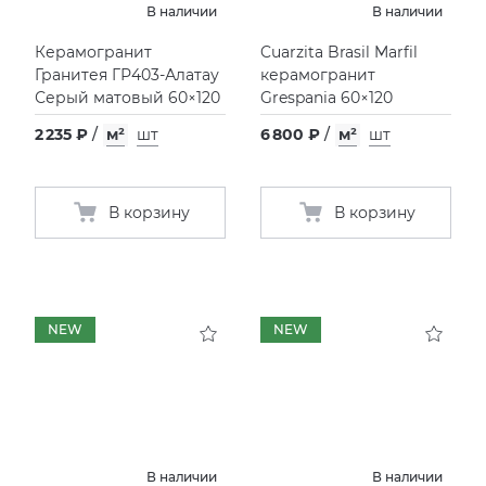
В наличии
В наличии
Фьюжн
XLIGHT XTONE URBATEK
СМЕСИТЕЛИ
Керамогранит
Cuarzita Brasil Marfil
Гранитея ГР403-Алатау
керамогранит
Серый матовый 60×120
Grespania 60×120
XXL Pamesa
УНИТАЗЫ И ПИCCУАРЫ
2 235 ₽
/
м²
шт
6 800 ₽
/
м²
шт
В корзину
В корзину
NEW
NEW
В наличии
В наличии