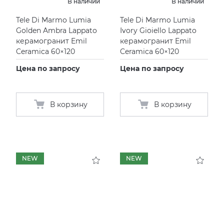
В наличии
В наличии
EMIL CERAMICA
ITALON
VIDREPUR
ШКАФЫ И ПЕНАЛЫ
ДУШЕВЫЕ ОГРАЖДЕНИЯ
ПРОФИЛИ И ПЛИНТУСЫ
Tele Di Marmo Lumia
Tele Di Marmo Lumia
Golden Ambra Lappato
Ivory Gioiello Lappato
EQUIPE
KERAMA MARAZZI
ИНСТАЛЛЯЦИИ И КЛАВИШИ СМЫВА
РЕМОНТНЫЕ СОСТАВЫ ДЛЯ БЕТОНА
керамогранит Emil
керамогранит Emil
Ceramica 60×120
Ceramica 60×120
FIANDRE
LA FABBRICA AVA
ОБОГРЕВАТЕЛИ
СИСТЕМА ВЫРАВНИВАНИЯ
Цена по запросу
Цена по запросу
FIORANESE
LAMINAM
ПЛАСТИНЫ ИЗ ИСКУССТВЕННОГО КАМНЯ
В корзину
В корзину
GRESPANIA
L’ANTIC COLONIAL
ПОДДОНЫ
IDALGO
MAXFINE IRIS
ПОЛОТЕНЦЕСУШИТЕЛИ
NEW
NEW
IMOLA CERAMICA
PERONDA
РАКОВИНЫ
IRIS
REX XXL
САУНЫ
ITALON
SAPIENSTONE
СИСТЕМЫ СЛИВА