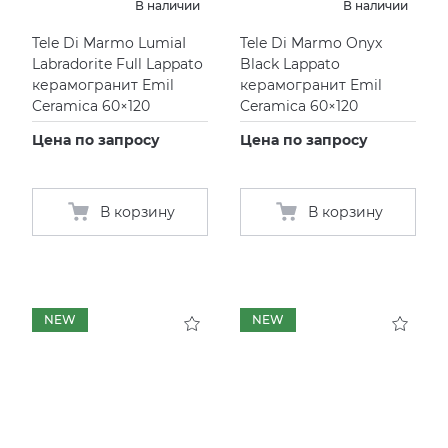
В наличии
В наличии
KERAMA MARAZZI
XLIGHT XTONE URBATEK
СМЕСИТЕЛИ
Tele Di Marmo LumiaI
Tele Di Marmo Onyx
Labradorite Full Lappato
Black Lappato
керамогранит Emil
керамогранит Emil
PAMESA
XXL Pamesa
УНИТАЗЫ И ПИCCУАРЫ
Ceramica 60×120
Ceramica 60×120
Цена по запросу
Цена по запросу
PERONDA
PORCELANOSA
В корзину
В корзину
SANT’AGOSTINO
ГРАНИТЕЯ
NEW
NEW
УРАЛЬСКИЙ ГРАНИТ