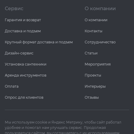
Сервис
О компании
KERAMA MARAZZI
XLIGHT XTONE URBATEK
Гарантия и возврат
О компании
PAMESA
XXL Pamesa
Доставка и подъем
Контакты
Крупный формат доставка и подъем
Сотрудничество
PERONDA
Дизайн-сервис
Статьи
PORCELANOSA
Установка сантехники
Мероприятия
SANT’AGOSTINO
Аренда инструментов
Проекты
Оплата
Интерьеры
ГРАНИТЕЯ
Опрос для клиентов
Отзывы
УРАЛЬСКИЙ ГРАНИТ
Мы используем cookie и Яндекс Метрику, чтобы сайт работал
удобнее и помогал нам улучшать сервис. Продолжая
пользоваться сайтом, вы соглашаетесь с их использованием.