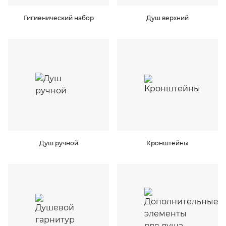
Гигиенический набор
Душ верхний
KERAMA MARAZZI
XLIGHT XTONE URBATEK
PAMESA
XXL Pamesa
PERONDA
PORCELANOSA
SANT’AGOSTINO
Душ ручной
Кронштейны
ГРАНИТЕЯ
УРАЛЬСКИЙ ГРАНИТ